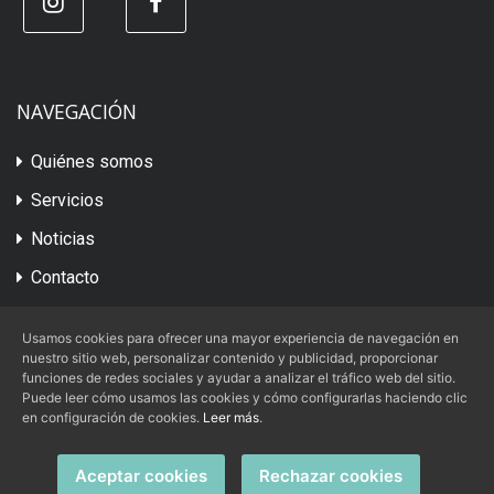
NAVEGACIÓN
Quiénes somos
Servicios
Noticias
Contacto
Usamos cookies para ofrecer una mayor experiencia de navegación en
nuestro sitio web, personalizar contenido y publicidad, proporcionar
Aviso Legal
|
Condiciones de Uso
|
funciones de redes sociales y ayudar a analizar el tráfico web del sitio.
Política de Privacidad
|
Política de Cookies
Puede leer cómo usamos las cookies y cómo configurarlas haciendo clic
en configuración de cookies.
Leer más
.
Aceptar cookies
Rechazar cookies
Camisería Henares, SL
© 2026 -
- Todos los derechos reservados.