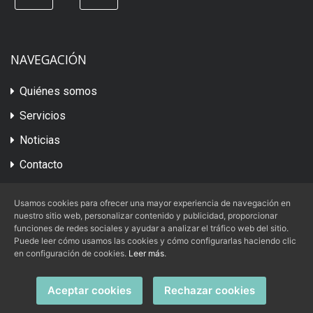
NAVEGACIÓN
Quiénes somos
Servicios
Noticias
Contacto
Usamos cookies para ofrecer una mayor experiencia de navegación en
nuestro sitio web, personalizar contenido y publicidad, proporcionar
Aviso Legal
|
Condiciones de Uso
|
funciones de redes sociales y ayudar a analizar el tráfico web del sitio.
Política de Privacidad
|
Política de Cookies
Puede leer cómo usamos las cookies y cómo configurarlas haciendo clic
en configuración de cookies.
Leer más
.
Aceptar cookies
Rechazar cookies
Camisería Henares, SL
© 2026 -
- Todos los derechos reservados.